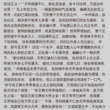
匡扶正义！” “天帝残暴不仁，致生灵涂炭，有今日结局，乃是自作
自受！” 无上帝宫之内。 一股股恐怖的气息激荡。 巍峨无比的无上
帝宫，此刻已满目疮痍。 乃至整个天帝主宫之中。 一件件陈设，放
在以往，都决然不敢有人多看一眼，在此刻却都已经化为齑粉。 出
现在这里的恐怖存在。 若在修行界，不知要让多少人为之失声。 放
眼望去，最弱的都是准帝，简直恐怖如斯！ 然而即便如此。 整个正
道联盟中不知多少人，仍旧满怀忐忑，如鲠在喉。 即便将天帝封入
了轮回镜。 没有亲眼看到天帝消亡，仍旧让许多人无法放心。 毕
竟，那可是天帝！ 仅仅一个名字，就是无数人心中梦魇般的存在！
而此刻人群的正前方，正站着一个衣着华贵，翩翩公子一般的男
子。 “诸位稍安勿躁，天帝已被封入轮回镜。 轮回境乃上古之器，
即便天帝多么手段通天。 被封入轮回镜，仅需七日，便会彻底身死
道消。” 伴随着这名男子的话。 轮回镜中的天帝身体开始发生变
化。 身体似乎正在一点点的变得虚化。 虽然这种虚化极为缓慢，但
无疑切实存在。 这番变化，也让正道联盟的诸位同道松了一口气。
“幸亏有王腾大帝带着这上古之器轮回镜，不然我们还不知该如何铲
除天帝这个祸害。” “有王腾大帝率领我们，一举镇杀天帝，真乃苍
生之福！” “都说王家王腾有大帝之姿！而王帝早已称帝，依我看，
王帝现在已有天帝之姿！” “不错，等到残暴不仁的天帝彻底身死道
消，我愿尊王帝为天帝，重新执掌世间！” 正道联盟之中，不知多少