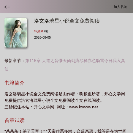
加入书架
洛玄洛璃星小说全文免费阅读
狗粮鱼
/著
2026-08-05
最新章节：
第115章 大道之音慑天仙剑势尽释赤色劫雷今日我入真
仙
洛璃叫什么名字
女主角叫洛璃
洛璃是哪部的主角
洛璃帝玄溟全文免费阅
书籍简介
读
洛璃全集
洛漓玄幻
主人公洛璃
洛玄昊洛水漓
洛璃章节
洛璃
洛玄洛璃星小说全文免费阅读是由作者：狗粮鱼所著，开心文学网
是什么
洛璃简介
找一本主角叫洛璃的
洛璃是哪本
洛璃是哪部里的人
免费提供洛玄洛璃星小说全文免费阅读全文在线阅读。
物
洛璃是哪个主角
洛璃主角的
女主叫洛璃
主人公叫洛璃的是哪
三秒记住本站：开心文学网 网址：www.kxwxw.net
本
主角叫洛璃的有哪些
洛璃主角
主角洛璃
洛璃什么
洛玄洛璃星的
首章试读
免费阅读
洛璃是哪个的主角
主人公叫洛璃
“杀杀杀！杀了天帝！” “天帝作恶多端，众叛亲离，我等是在为世间