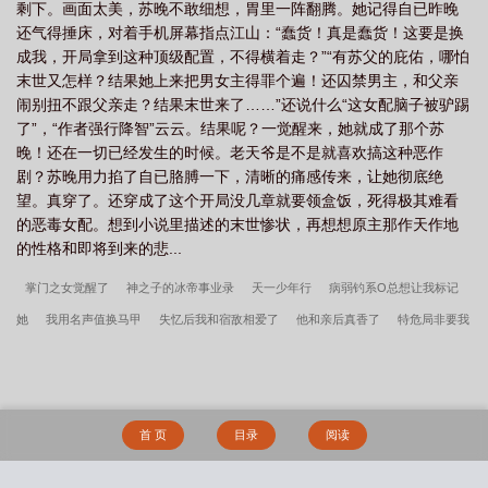
剩下。画面太美，苏晚不敢细想，胃里一阵翻腾。她记得自已昨晚
还气得捶床，对着手机屏幕指点江山：“蠢货！真是蠢货！这要是换
成我，开局拿到这种顶级配置，不得横着走？”“有苏父的庇佑，哪怕
末世又怎样？结果她上来把男女主得罪个遍！还囚禁男主，和父亲
闹别扭不跟父亲走？结果末世来了……”还说什么“这女配脑子被驴踢
了”，“作者强行降智”云云。结果呢？一觉醒来，她就成了那个苏
晚！还在一切已经发生的时候。老天爷是不是就喜欢搞这种恶作
剧？苏晚用力掐了自已胳膊一下，清晰的痛感传来，让她彻底绝
望。真穿了。还穿成了这个开局没几章就要领盒饭，死得极其难看
的恶毒女配。想到小说里描述的末世惨状，再想想原主那作天作地
的性格和即将到来的悲...
掌门之女觉醒了
神之子的冰帝事业录
天一少年行
病弱钓系O总想让我标记
她
我用名声值换马甲
失忆后我和宿敌相爱了
他和亲后真香了
特危局非要我
和前男友复合
我真的是个人类！
[希腊神话]高冷剑修绑定攻略系统
美人师尊总
劝我修合欢道
慕强
炉鼎师尊爆改教导主任
参加玄学综艺后我爆火了
蜜糖陷
阱
武侦绫小路的工具人指南
武官子的科举青云路
谁还不是百分百匹配［重
首 页
目录
阅读
生］
穿成男主的炮灰现任后
偏执美人装乖指南[快穿]
糙汉将军vs智谋贵女古
言
有花难折小说by霁夜茶
《夫妻之间》by四缺一免费阅读无弹窗
瑜儿要上钩