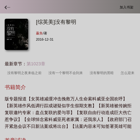
加入书架
[综英美]没有黎明
赢鱼
/著
2016-12-31
最新章节：
第1023章
没有黎明之夜来临之前
没有一个黎明不会到来
没有黎明的黑暗
怎么迎来
曙光
没有黎明的长夜什么意思
没有黎明的黑夜
没有黎明前的黑暗
没有
书籍简介
黎明的夜晚
综英美没有黎明
没有黎明之夜来临之前结局
没有黎明的世
版专题报道【女英雄减缓冲击挽救万人生命索科威亚全国欢呼】
界
没有黎明的曙光
没有黎明的我mtv
没有黎明的夜晚、不会醒的梦
没
【新英雄作风低调行踪成谜疑似学生假期支教】【新英雄被传婉拒
有黎明的长夜
没有一个黎明不会来临
没有黎明不会到来
没有黎明的我 粤
复联邀约专家：盘点复联的爱与罪】【复联自由行动造成巨大伤亡
语
没有黎明的终点站
没有黎明的我
惹争议】【全球悼念索科威亚死者家属：还我亲人】【政府部门召
开紧急会议不日新法案或将出台】【法案内容未可知签署英雄可能
都有谁】只是个歪果仁，憋扯我，我不约。蟹蟹。这不是爱国文