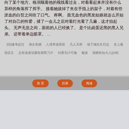
向了某个地方。格润顺着他的视线看过去，对着看起来并没有什么
异样的角落挥了挥手。 接着她拔掉了夹在手指上的架子，对着有些
淤血的白皙之间吹了口气。 疼啊。 面无血色的黑发姑娘就这么开始
了对自己的怜爱，揉了一会儿之后对着灯光看了几遍，这才抬起
头。 无声无息之间，面前的人已经换了。 是个比卤蛋还黑的黑人兄
弟。 还带着单边眼罩。 ...
[综]逢考必过
倩女有婚
人渣养成系统
凡人天师
地下城生长日志
史上最
强店主
总有读者说要给我寄刀片
对爱无计可施
魅谈
我家蛇仙大人[白蛇
传]
奋站
最后的魔女夜宴
漫威世界里的农场主
戮神纪元
末世之女主总在
歪
星际最强音
心术不正
重生之妇甲天下
在拂晓的水平线上铭刻下胜利
开饭吧，首席大人！
女高中生改造计划txt
温火(父女)by夏多布简介苏清雨崔远
首 页
目录
阅读
舟
淫朋友妻【完】作者不详
谁的小阿娇校园双男主校园
身为魔法少女的我白
给于青梅竹马后怎么可能又被魅魔给恶堕啊！
谁的小阿娇林向东林向北
炽火难熄
by松子茶笔趣阁免费阅读
女高中生小雪的日记全文免费阅读
乖再来一次苏荷全文
搜 索
免费阅读
家教by沈老师笔趣阁免费阅读小说