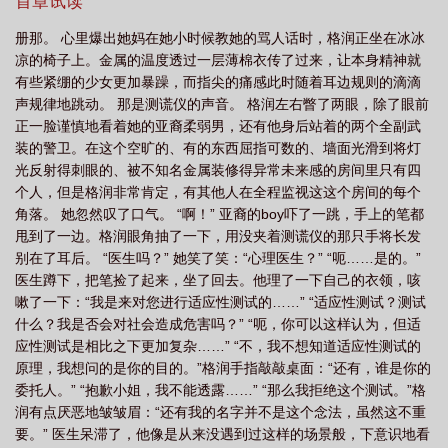
首章试读
册那。 心里爆出她妈在她小时候教她的骂人话时，格润正坐在冰冰
凉的椅子上。金属的温度透过一层薄棉衣传了过来，让本身精神就
有些紧绷的少女更加暴躁，而指尖的痛感此时随着耳边规则的滴滴
声规律地跳动。 那是测谎仪的声音。 格润左右瞥了两眼，除了眼前
正一脸谨慎地看着她的亚裔柔弱男，还有他身后站着的两个全副武
装的警卫。在这个空旷的、有的东西屈指可数的、墙面光滑到将灯
光反射得刺眼的、被不知名金属装修得异常未来感的房间里只有四
个人，但是格润非常肯定，有其他人在全程监视这这个房间的每个
角落。 她忽然叹了口气。 “啊！” 亚裔的boy吓了一跳，手上的笔都
甩到了一边。格润眼角抽了一下，用没夹着测谎仪的那只手将长发
别在了耳后。 “医生吗？” 她笑了笑：“心理医生？” “呃……是的。”
医生蹲下，把笔捡了起来，坐了回去。他理了一下自己的衣领，咳
嗽了一下：“我是来对您进行适应性测试的……” “适应性测试？测试
什么？我是否会对社会造成危害吗？” “呃，你可以这样认为，但适
应性测试是相比之下更加复杂……” “不，我不想知道适应性测试的
原理，我想问的是你的目的。”格润手指敲敲桌面：“还有，谁是你的
委托人。” “抱歉小姐，我不能透露……” “那么我拒绝这个测试。”格
润有点厌恶地皱皱眉：“还有我的名字并不是这个念法，虽然这不重
要。” 医生呆滞了，他像是从来没遇到过这样的场景般，下意识地看