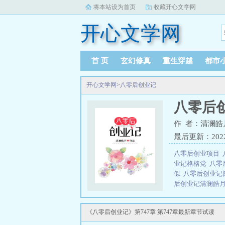
将本站设为首页
收藏开心文学网
开心文学网
首 页
玄幻修真
重生穿越
都市
开心文学网
>
八零后创业记
八零后
作 者：清澜皓
最后更新：2022-1
八零后创业项目
业记格格党
八零
似
八零后创业记
后创业记清澜皓
80后案例真实故
零后创业记txt百
《八零后创业记》第747章 第747章最新章节试读
记笔趣阁
80后
学校不包分配了