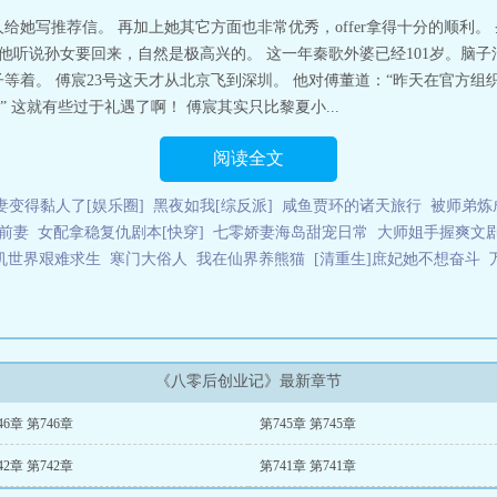
业记
给她写推荐信。 再加上她其它方面也非常优秀，offer拿得十分的顺利。
。 他听说孙女要回来，自然是极高兴的。 这一年秦歌外婆已经101岁。脑
等着。 傅宸23号这天才从北京飞到深圳。 他对傅董道：“昨天在官方组
 这就有些过于礼遇了啊！ 傅宸其实只比黎夏小...
阅读全文
妻变得黏人了[娱乐圈]
黑夜如我[综反派]
咸鱼贾环的诸天旅行
被师弟炼
前妻
女配拿稳复仇剧本[快穿]
七零娇妻海岛甜宠日常
大师姐手握爽文
机世界艰难求生
寒门大俗人
我在仙界养熊猫
[清重生]庶妃她不想奋斗
《八零后创业记》最新章节
46章 第746章
第745章 第745章
42章 第742章
第741章 第741章