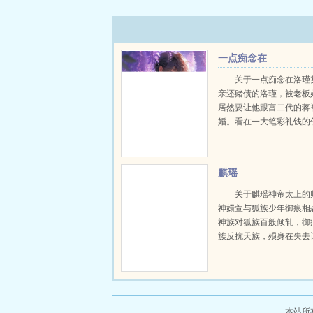
一点痴念在
关于一点痴念在洛瑾
亲还赌债的洛瑾，被老板
居然要让他跟富二代的蒋
婚。看在一大笔彩礼钱的
瑾答应了。可他发现，自
不仅比他小5岁不说，还
妻挂在嘴上，对他的态度
麒瑶
漠。而且还有两个5岁的儿女
关于麒瑶神帝太上的
神嬛萱与狐族少年御痕相
神族对狐族百般倾轧，御
族反抗天族，殒身在失去
萱手中，天谶石预言百万
帝会再次归来。百万年后
瑶与魔君麒麟玉相恋，为
自毁神魄守护圣树，麒麟玉.
本站所