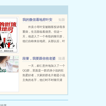
我的微信通地府叶安
知新
外卖小哥叶安被顾客投诉母亲
重病，生活面临着崩溃。但这一
天，他进入了一个奇怪的聊天群，
他们自称来自地府。从那以后，叶
安的生活发生了翻天覆地的变化，
叮！恭喜，抢到谛听红包，获
得‘通天玄晶’，感悟天地道法，成
段誉，我要跟你抢老婆
陆通
无上神威。叮！恭喜，抢到阎罗...
一天，郝仁意外地加入了一个
QQ群，里面是一群武侠小说的狂
热爱好者，大家的群名片都是小说
主角的名字，他们时不时聊天灌
水，还经常会发红包！恭喜你，抢
到了张无忌的九阳真经。恭喜你，
抢到了杨过的玄铁重剑。恭喜你，
抢到了王语嫣的等等，...
者欣赏。