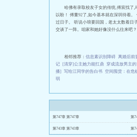
生水起..八零后创
哈佛有录取校友子女的传统,傅宸找了人
以盼！ 傅董92了,如今基本就在深圳待着
过日子。 听说小琅要回国，老太太数着日子
交谈了一阵。咱家和她好像没什么往来吧？”
相邻推荐：
信息素识别障碍
离婚后前
记
[清穿]公主她力能扛鼎
穿成流放男主的
播]
写给江同学的告白书
空间囤货：在危
弱
第747章 第747章
第7
第743章 第743章
第7