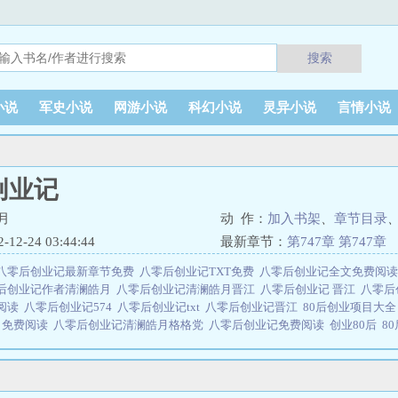
搜索
小说
军史小说
网游小说
科幻小说
灵异小说
言情小说
创业记
月
动 作：
加入书架
、
章节目录
2-24 03:44:44
最新章节：
第747章 第747章
八零后创业记最新章节免费
八零后创业记TXT免费
八零后创业记全文免费阅
后创业记作者清澜皓月
八零后创业记清澜皓月晋江
八零后创业记 晋江
八零后
阅读
八零后创业记574
八零后创业记txt
八零后创业记晋江
80后创业项目大
月免费阅读
八零后创业记清澜皓月格格党
八零后创业记免费阅读
创业80后
8
事
八零后创业记讲的什么
八零后创业记TXT
八零后创业记红甘泉
八零后创业
度
八零后创业记在线阅读
穿越七零我被国家团宠了
八零后创业记574清澜皓
创业成功
八零后创业记574章
秦歌前面二十二年和其他同龄人一样按部就班：读
，得自主就业。八零后的难题她一个也没有躲过：就业困难、房价高涨……无依