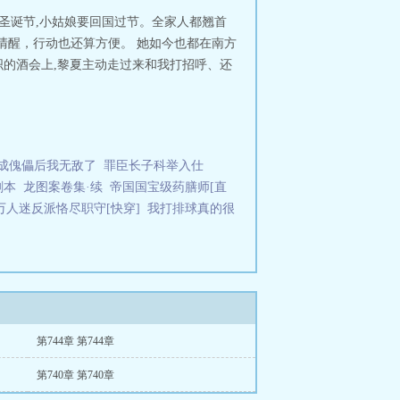
 圣诞节,小姑娘要回国过节。全家人都翘首
子清醒，行动也还算方便。 她如今也都在南方
织的酒会上,黎夏主动走过来和我打招呼、还
成傀儡后我无敌了
罪臣长子科举入仕
剧本
龙图案卷集·续
帝国国宝级药膳师[直
万人迷反派恪尽职守[快穿]
我打排球真的很
第744章 第744章
第740章 第740章