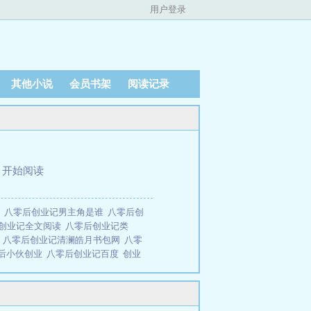
用户登录
其他小说
会员书架
阅读记录
、
开始阅读
读
八零后创业记男主角是谁
八零后创
创业记全文阅读
八零后创业记类
全
八零后创业记清澜皓月书包网
八零
0后小伙创业
八零后创业记百度
创业
记TXT笔趣阁
80后创业经历故事
八
月
八零后创业记 清澜皓月
八零后创业
书、考试、升学。22岁大学毕业遇上
无傍的她只能靠自己，活出了一个风