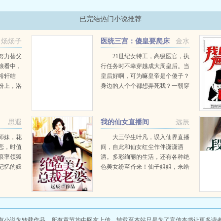
已完结热门小说推荐
炀炀子
医统三宫：傻皇要爬床
金水
努力替父
21世纪女特工，高级医官，执
娘看中，
行任务时不幸穿越成大周皇后。当
裕轩结
皇后好啊，可为嘛皇帝是个傻子？
份上，洛
身边的人个个都想弄死我？一朝穿
己的老公
越，皇后性情大变，诛奸臣，杀妖
整天把亡
妃，保皇帝！皇后我一直以为我用
非常冷
性命护着的那个人是傻子，可到头
思遐
我的仙女直播间
远辰
...
来却发现我才...
师妹，花
大三学生叶凡，误入仙界直播
恋，时值
间，自此和仙女红尘作伴潇潇洒
痕率领狐
洒。多彩绚丽的生活，还有各种绝
记忆的嬛
色美女纷至沓来！仙子姐姐，来给
年后，魔
我唱个小苹果！赏你包辣条！老君
，花神天
啊，把你那个炼丹术教给我，给你
护夫君她
中华抽！财神啊，我缺钱了，快撒
..
点钱给我花花！叶凡的座右铭...
有小说为转载作品，所有章节均由网友上传，转载至本站只是为了宣传本书让更多读