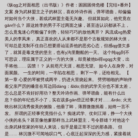
《纵qg之对面相思（出书版）》作者：困困困倚危楼【完结+番外】
文案 身为武林盟主之子的林沉，喜欢吟诗作画，弹琴谱曲，却偏偏
对如何当个大侠，甚或武林盟主毫无兴趣。 但就算如此，他究竟在
gān什么？ 跟这姓李的男子不过两面之缘，甚至连认识都谈不上，
怎么竟鬼迷心窍般偏了剑势，轻轻巧巧的放他离开？ 风流成xg热爱
美人的李凤来， 真正喜欢的人从来都不是那个古板规矩的林大侠，
可却总是克制不住自己想要搭讪逗弄他的恶劣心态，但感qg债欠多
了，就算是毒龙堡的堡主，也有y沟里翻船的一天。 这个纯qg到不
可思议，理应属于正义的一方的大侠，却竟被他bi得xgqg大变，出
手将他…… 囚禁！？ 从前咫尺天涯，相思无望。 如今人在身旁，对
面展颜。 一生的时间，一半陷在相思， 剩下一半，还给相见。 【
第一章 心爱的琴被劈成两半，扔进火里烧起来。 劈劈啪啪的声响伴
着父亲严厉的嗓音在耳边回dàng：&ldo;你的武学天分也不算太差，
怎么总是不肯好好用功？整天吟诗作画、弹琴谱曲，能有什么出
息？你的年纪也不小了，实在该多gān些正经事才对……&rdo; 火光
映出林沉清秀俊美的侧脸，他垂了眸，薄唇微微抿着，始终一言不
发。 所谓的正经事究竟指什么？ 痴迷武学、仗剑江湖，挣一个大侠
小侠的名头？甚至像他爹那样当上武林盟主，号令群雄？对他这个
出身武林世家的年轻人来说，似乎是最正常不过的那条路。 但
是…… 林沉微不可闻地叹口气，心底泛起深深的无力感，紧接着就